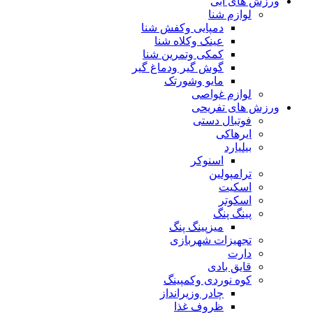
ورزش های ابی
لوازم شنا
دمپایی وکفش شنا
عینک وکلاه شنا
کمکی وتمرین شنا
گوش گیر ودماغ گیر
مایو وشورتک
لوازم غواصی
ورزش های تفریحی
فوتبال دستی
ایرهاکی
بیلیارد
اسنوکر
ترامپولین
اسکیت
اسکوتر
پینگ پنگ
میزپینگ پنگ
تجهیزات شهربازی
دارت
قایق بادی
کوه نوردی وکمپینگ
چادر وزیرانداز
ظروف غذا