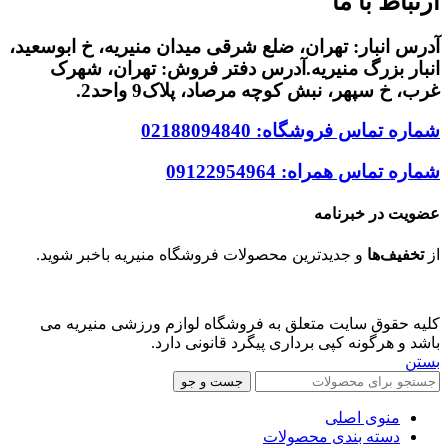
ارتباط با ما
آدرس انبار: تهران، ضلع شرقی میدان منیریه، خ ابوسعید،
انبار بزرگ منیریه.آدرس دفتر فروش: تهران، شهرک
غرب، خ سپهر، نبش کوچه مرصاد، پلاک9 واحد2.
شماره تماس فروشگاه: 02188094840
شماره تماس همراه: 09122954964
عضویت در خبرنامه
از
تخفیف‌ها
و جدیدترین‌ محصولات فروشگاه منیریه باخبر شوید.
Code & Design By
24connect
Group
کلیه حقوق سایت متعلق به فروشگاه لوازم ورزشی منیریه می
باشد و هرگونه کپی برداری پیگرد قانونی دارد.
بستن
جست و جو
منوی اصلی
دسته بندی محصولات