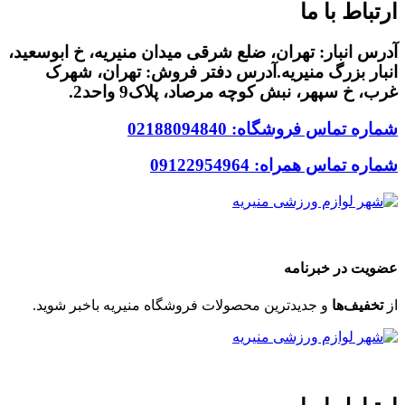
ارتباط با ما
آدرس انبار: تهران، ضلع شرقی میدان منیریه، خ ابوسعید،
انبار بزرگ منیریه.آدرس دفتر فروش: تهران، شهرک
غرب، خ سپهر، نبش کوچه مرصاد، پلاک9 واحد2.
شماره تماس فروشگاه: 02188094840
شماره تماس همراه: 09122954964
Code & Design By
24connect
Group
عضویت در خبرنامه
از
تخفیف‌ها
و جدیدترین‌ محصولات فروشگاه منیریه باخبر شوید.
Code & Design By
24connect
Group