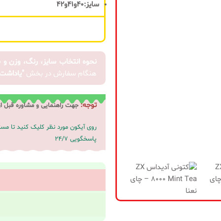
توقف
سایز:40و41و42
فروش شد
زمانیکه
نسخه
نحوه انتخاب سایز، رنگ، وزن و 
جدید
هنگام سفارش در بخش
"یاداشت
محصول
منتشر شد
توجه:
جهت راهنمایی و مشاوره قبل ا
روی آیکون مورد نظر کلیک کنید تا م
پاسخگویی 24/7
ثبت