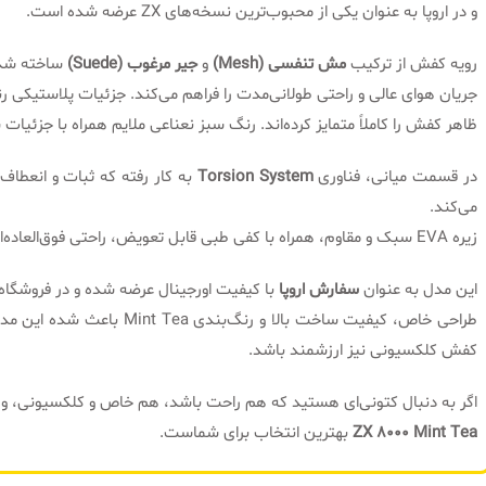
و در اروپا به عنوان یکی از محبوب‌ترین نسخه‌های ZX عرضه شده است.
رویه کفش از ترکیب
مش تنفسی (Mesh)
و
جیر مرغوب (Suede)
ساخته شده ک
جریان هوای عالی و راحتی طولانی‌مدت را فراهم می‌کند. جزئیات پلاستیکی
ظاهر کفش را کاملاً متمایز کرده‌اند. رنگ سبز نعناعی ملایم همراه با جزئیا
در قسمت میانی، فناوری
Torsion System
به کار رفته که ثبات و انعطاف‌
می‌کند.
زیره EVA سبک و مقاوم، همراه با کفی طبی قابل تعویض، راحتی فوق‌العاده‌ای را برای استفاده روزمره و ورزشی تضمین می‌کند.
این مدل به عنوان
سفارش اروپا
با کیفیت اورجینال عرضه شده و در فروشگاه
طراحی خاص، کیفیت ساخت بالا و ر
کفش کلکسیونی نیز ارزشمند باشد.
اگر به دنبال کتونی‌ای هستید که هم راحت باشد، هم خاص و کلکسیونی، و
ZX 8000 Mint Tea
بهترین انتخاب برای شماست.