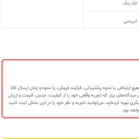
تک رنگ
آدیداس
چمن طبیعی استاندارد
منیریه
Predator Pro FG
چ ارتباطی با نحوه پشتیبانی، فرآیند فروش، یا نحوه و زمان ارسال کالا
HybridTouch 2.0،
یدگاه‌های برتر که تجربه واقعی خود را از کیفیت، جنس، قیمت و ارزش
Strikeskin، Controlplate
ری تهیه کرده‌اید، می‌توانید تجربه و نظر خود را در این بخش ثبت کنید.
2.0، سبک و حرفه‌ای
واهد بود.
ضمانت اصالت کالا
,
ضمانت سلامت کالا