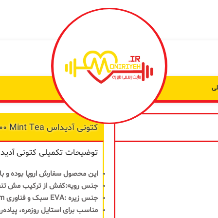
ی
کتونی آدیداس ZX 8000 Mint Tea – چای نعنا
به من
توضیحات تکمیلی کتونی آدیداس ZX 8000 Mint Tea – چا
از طریق
پیامک
این محصول سفارش اروپا بوده و با
اطلاع بده
جنس رویه:کفش از ترکیب مش تن
زمانیکه
جنس زیره :EVA سبک و فناوری Torsion System
محصول
مناسب برای استایل روزمره، پیاده