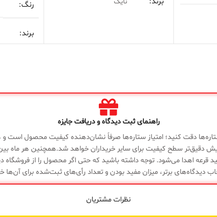
برند
نایک
رنگ
مناسب
چمن طبیعی استاندارد
برند
اندارد
فروشگاه
منیریه
مناسب
Predat
مدل
Air Zoom 16
فروشگاه
Hyb
ویژگی
سبک، سرعتی، فناوری Air
مدل
راهنمای ثبت دیدگاه و دریافت جایزه
Strikeskin
ها
Zoom، چسبندگی بالا
 ستاره‌ها دقت کنید؛ امتیاز ستاره‌ها صرفاً نشان‌دهنده کیفیت محصول است و هی
یش دقیق‌تر سطح کیفیت برای سایر خریداران خواهد شد.همچنین هر ماه بین د
ویژگی
گارانتی
ضمانت سلامت کالا
د قرعه اهدا می‌شود. توجه داشته باشید که حتی اگر محصول را از فروشگاه دیگ
ها
اب دیدگاه‌های برتر، میزان مفید بودن و تعداد رأی‌های ثبت‌شده برای آن‌ها خ
الا
گارانتی
نظرات مشتریان