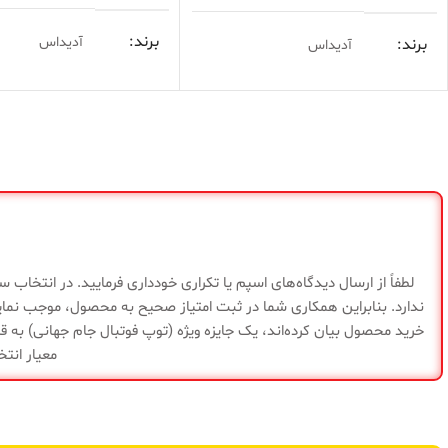
برند
آدیداس
برند
آدیداس
مناسب
چمن طبیعی است
مناسب
چمن طبیعی استاندارد
or Bellingham
مدل
F50 Superfly FG
مدل
FG
سبک، سرعتی، ساق‌دار،
ویژگی
ridTouch 2.0،
ویژگی
چسبندگی بالا، طراحی
ها
، Controlplate
مدرن
ها
2.0، طراحی ویژه بلینگهام
لطفاً از ارسال دیدگاه‌های اسپم یا تکراری خودداری فرمایید. در انتخاب
ندارد. بنابراین همکاری شما در ثبت امتیاز صحیح به محصول، موجب نما
فروشگاه
منیریه
فروشگاه
منیریه
خرید محصول بیان کرده‌اند، یک جایزه ویژه (توپ فوتبال جام جهانی) به قی
معیار انتخ
گارانتی
ضمانت سلامت کالا
گارانتی
ضمانت سلامت ک