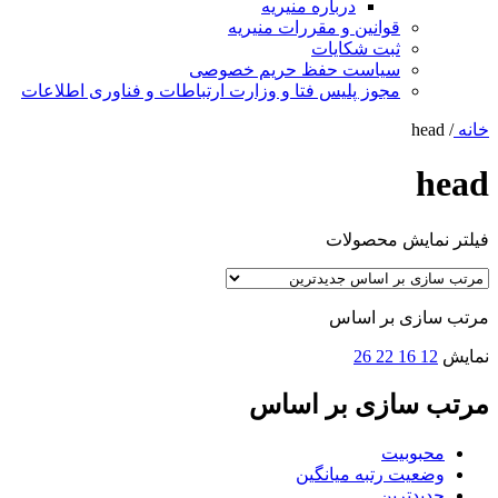
درباره منیریه
قوانین و مقررات منیریه
ثبت شکایات
سیاست حفظ حریم خصوصی
مجوز پلیس فتا و وزارت ارتباطات و فناوری اطلاعات
خانه
/
head
head
فیلتر نمایش محصولات
مرتب سازی بر اساس
نمایش
12
16
22
26
مرتب سازی بر اساس
محبوبیت
وضعیت رتبه میانگین
جدیدترین