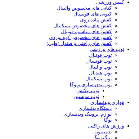
کفش ورزشی
کتانی های مخصوص والیبال
کتونی های فوتسال
کفش پیاده روی
کفش های مخصوص بسکتبال
کفش های مناسب فوتبال
کفش های مخصوص کوه نوردی
کفش های راحتی و صندل (طبی)
توپ های ورزشی
توپ فوتبال
توپ فوتسال
توپ والیبال
توپ هندبال
توپ بسکتبال
توپ بدن سازی ویوگا
توپ پیلاتس
توپ مدیسین
هوازی وبدنسازی
دستگاه بدنسازی
لوازم ایروبیک وبدنسازی
یوگا
ورزش های راکتی
بدمینتون
پینگ پونگ