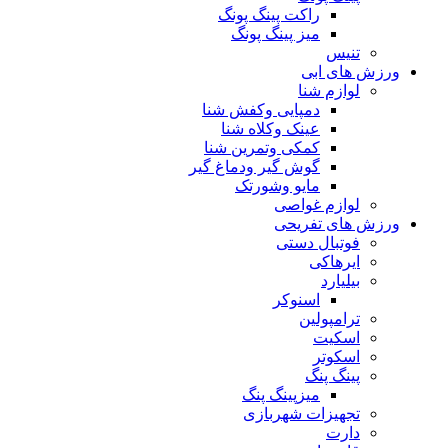
راکت پینگ پونگ
میز پینگ پونگ
تنیس
ورزش های ابی
لوازم شنا
دمپایی وکفش شنا
عینک وکلاه شنا
کمکی وتمرین شنا
گوش گیر ودماغ گیر
مایو وشورتک
لوازم غواصی
ورزش های تفریحی
فوتبال دستی
ایرهاکی
بیلیارد
اسنوکر
ترامپولین
اسکیت
اسکوتر
پینگ پنگ
میزپینگ پنگ
تجهیزات شهربازی
دارت