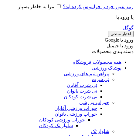
رمز عبور خود را فراموش کرده اید؟
مرا به خاطر بسپار
یا ورود با
گوگل
اعتبار سنجی
ورود با ‫Google
ورود با جیمیل
دسته بندی محصولات
همه محصولات فروشگاه
پوشاک ورزشی
پیراهن تیم های ورزشی
تی شرت
تی شرت آقایان
تی شرت بانوان
تی شرت کودکان
جوراب ورزشی
جوراب ورزشی آقایان
جوراب ورزشی بانوان
جوراب ورزشی کودکان
شلوار تک کودکان
شلوار تک