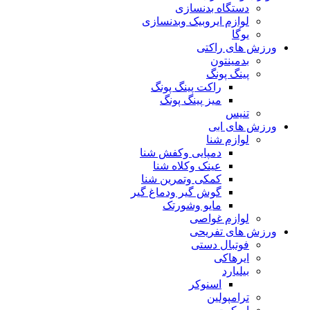
دستگاه بدنسازی
لوازم ایروبیک وبدنسازی
یوگا
ورزش های راکتی
بدمینتون
پینگ پونگ
راکت پینگ پونگ
میز پینگ پونگ
تنیس
ورزش های ابی
لوازم شنا
دمپایی وکفش شنا
عینک وکلاه شنا
کمکی وتمرین شنا
گوش گیر ودماغ گیر
مایو وشورتک
لوازم غواصی
ورزش های تفریحی
فوتبال دستی
ایرهاکی
بیلیارد
اسنوکر
ترامپولین