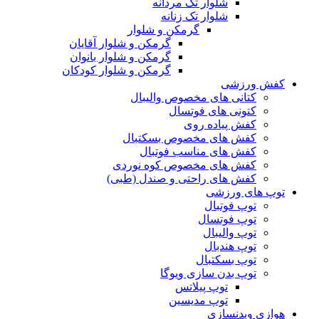
شلوار تک مردانه
شلوار تک زنانه
گرمکن و شلوار
گرمکن و شلوار آقایان
گرمکن و شلوار بانوان
گرمکن و شلوار کودکان
کفش ورزشی
کتانی های مخصوص والیبال
کتونی های فوتسال
کفش پیاده روی
کفش های مخصوص بسکتبال
کفش های مناسب فوتبال
کفش های مخصوص کوه نوردی
کفش های راحتی و صندل (طبی)
توپ های ورزشی
توپ فوتبال
توپ فوتسال
توپ والیبال
توپ هندبال
توپ بسکتبال
توپ بدن سازی ویوگا
توپ پیلاتس
توپ مدیسین
هوازی وبدنسازی